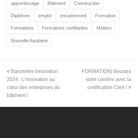
apprentissage
Bâtiment
Construction
Diplômes
emploi
encadrement
Formation
Formations
Formations certifiantes
Métiers
Nouvelle Aquitaine
previous
next
Baromètre Innovation
FORMATION] Boostez
post:
post:
2024 : L’innovation au
votre carrière avec la
cœur des entreprises du
certification CléA !
bâtiment !