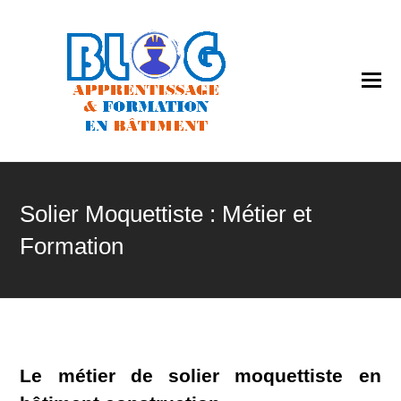
O
Mo
M
Solier Moquettiste : Métier et
Formation
Le métier de solier moquettiste en