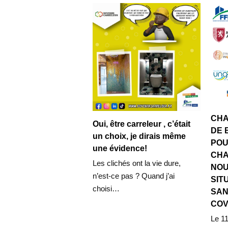
CHA
Oui, être carreleur , c’était
DE 
un choix, je dirais même
POU
une évidence!
CHA
Les clichés ont la vie dure,
NOU
n’est-ce pas ? Quand j’ai
SIT
choisi…
SAN
COV
Le 1